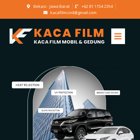
Bekasi - Jawa Barat
+62 81 1154 2354
kacafilmcoid@gmail.com