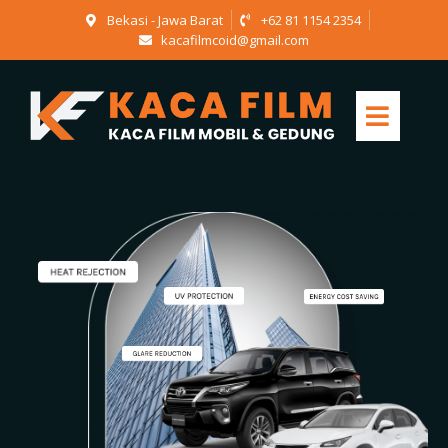
Bekasi - Jawa Barat
+62 81 1154 2354
kacafilmcoid@gmail.com