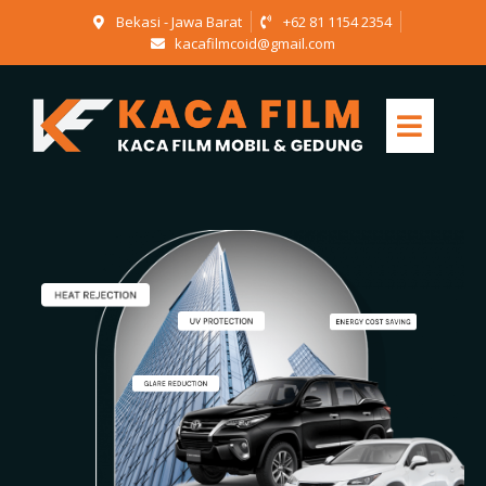
Bekasi - Jawa Barat
+62 81 1154 2354
kacafilmcoid@gmail.com