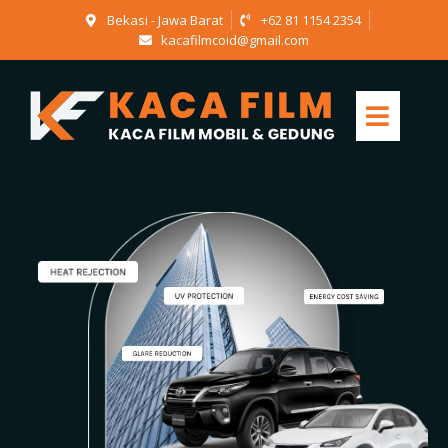
Bekasi - Jawa Barat
+62 81 1154 2354
kacafilmcoid@gmail.com