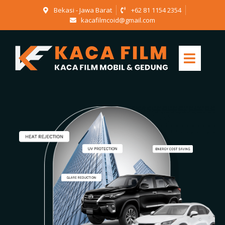
Bekasi - Jawa Barat
+62 81 1154 2354
kacafilmcoid@gmail.com