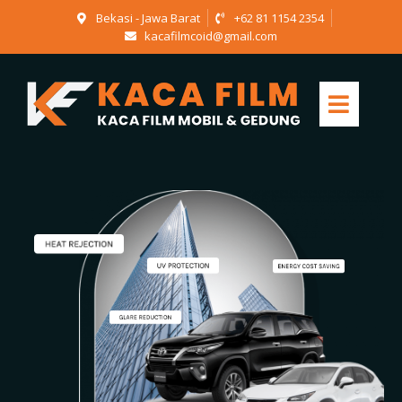
Bekasi - Jawa Barat
+62 81 1154 2354
kacafilmcoid@gmail.com