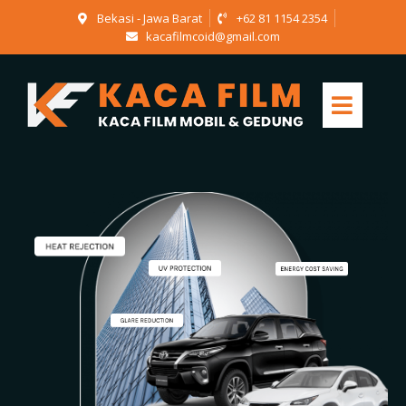
Bekasi - Jawa Barat
+62 81 1154 2354
kacafilmcoid@gmail.com