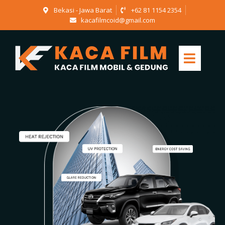
Bekasi - Jawa Barat
+62 81 1154 2354
kacafilmcoid@gmail.com