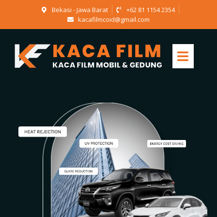
Bekasi - Jawa Barat
+62 81 1154 2354
kacafilmcoid@gmail.com