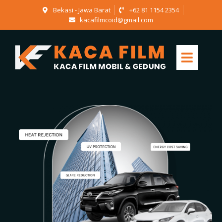
Bekasi - Jawa Barat
+62 81 1154 2354
kacafilmcoid@gmail.com