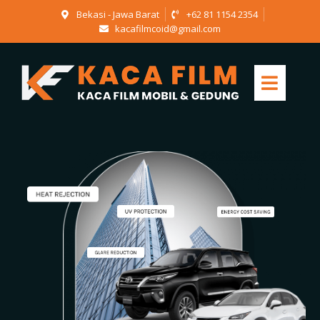
Bekasi - Jawa Barat
+62 81 1154 2354
kacafilmcoid@gmail.com