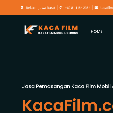
Bekasi - Jawa Barat
+62 81 1154 2354
kacafil
HOME
Jasa Pemasangan Kaca Film Mobil
KacaFilm.c