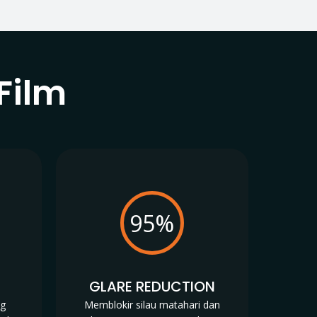
Film
95%
N
GLARE REDUCTION
ng
Memblokir silau matahari dan