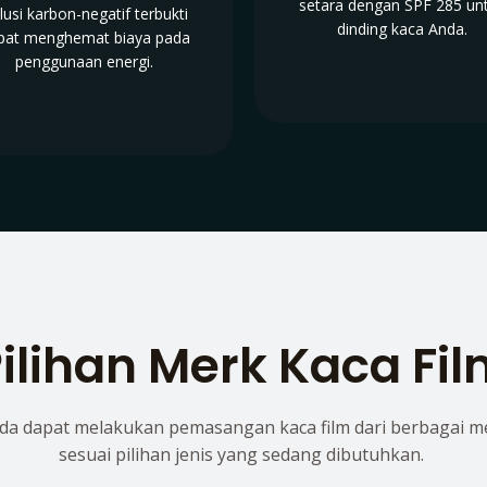
setara dengan SPF 285 un
lusi karbon-negatif terbukti
dinding kaca Anda.
pat menghemat biaya pada
penggunaan energi.
ilihan Merk Kaca Fi
da dapat melakukan pemasangan kaca film dari berbagai m
sesuai pilihan jenis yang sedang dibutuhkan.