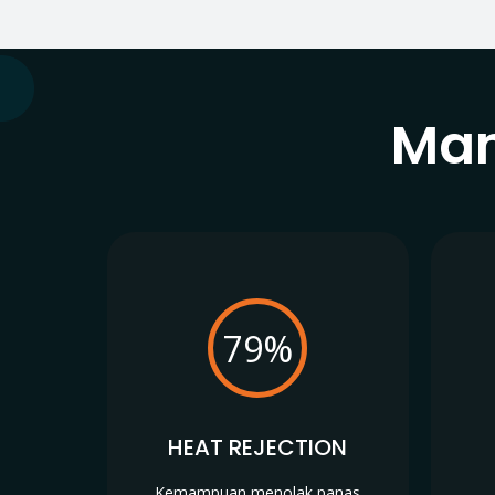
Man
79%
HEAT REJECTION
Kemampuan menolak panas