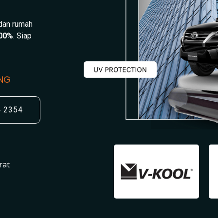
 dan rumah
00%
. Siap
UNG
4 2354
rat