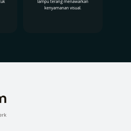
tuk
lampu terang menawarkan
kenyamanan visual.
lm
erk