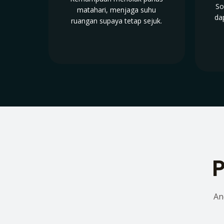
So
matahari, menjaga suhu
da
ruangan supaya tetap sejuk.
P
An