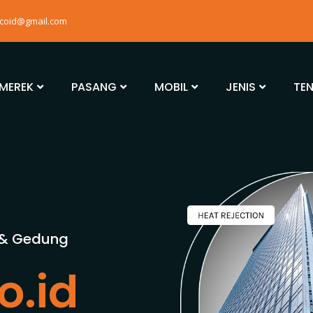
mcoid@gmail.com
MEREK
PASANG
MOBIL
JENIS
TE
 & Gedung
o.id