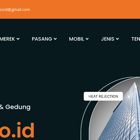
mcoid@gmail.com
MEREK
PASANG
MOBIL
JENIS
TE
 & Gedung
o.id