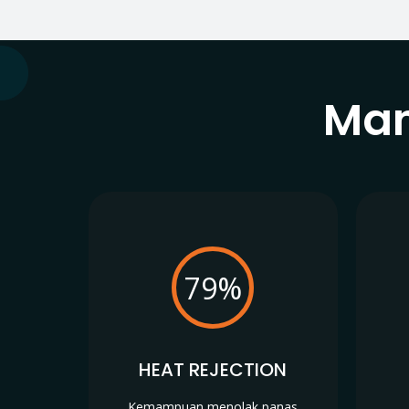
Man
79%
HEAT REJECTION
Kemampuan menolak panas