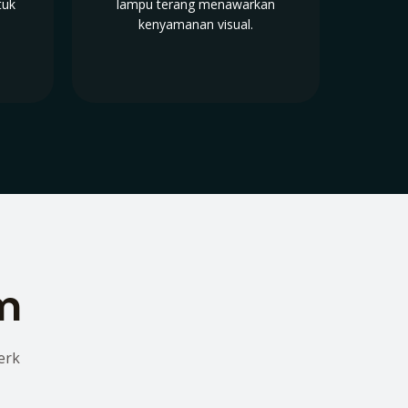
tuk
lampu terang menawarkan
kenyamanan visual.
lm
erk