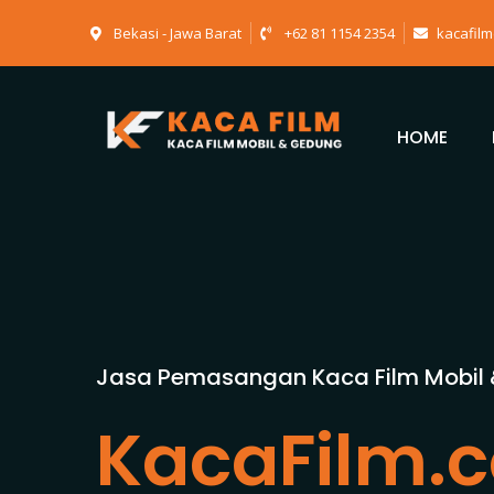
Bekasi - Jawa Barat
+62 81 1154 2354
kacafil
HOME
Jasa Pemasangan Kaca Film Mobil
KacaFilm.c