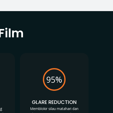
Film
95%
N
GLARE REDUCTION
ng
Memblokir silau matahari dan