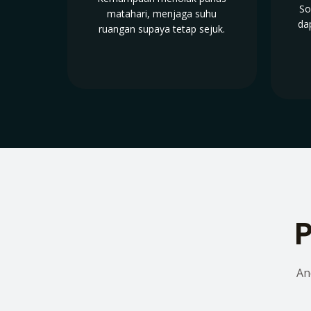
So
matahari, menjaga suhu
da
ruangan supaya tetap sejuk.
P
An