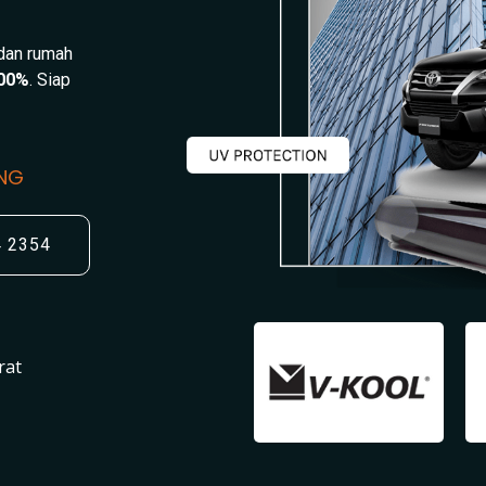
 dan rumah
00%
. Siap
UNG
4 2354
rat