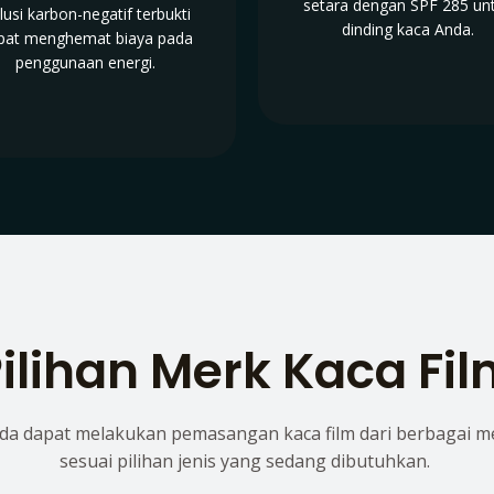
setara dengan SPF 285 un
lusi karbon-negatif terbukti
dinding kaca Anda.
pat menghemat biaya pada
penggunaan energi.
ilihan Merk Kaca Fi
da dapat melakukan pemasangan kaca film dari berbagai m
sesuai pilihan jenis yang sedang dibutuhkan.