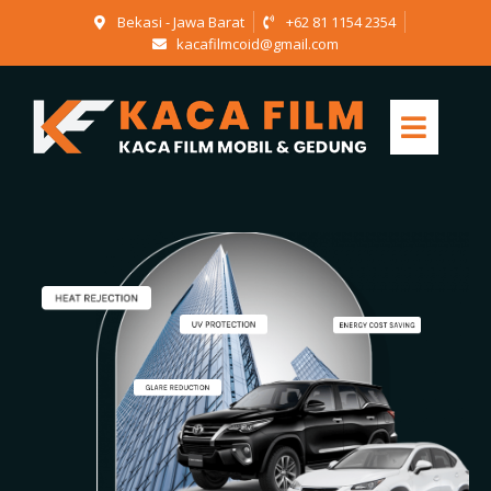
Bekasi - Jawa Barat
+62 81 1154 2354
kacafilmcoid@gmail.com