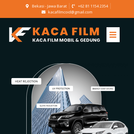
Bekasi - Jawa Barat
+62 81 1154 2354
kacafilmcoid@gmail.com