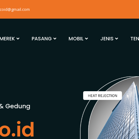
mcoid@gmail.com
MEREK
PASANG
MOBIL
JENIS
TE
 & Gedung
o.id