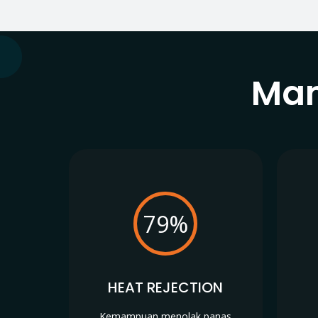
Man
79%
HEAT REJECTION
Kemampuan menolak panas