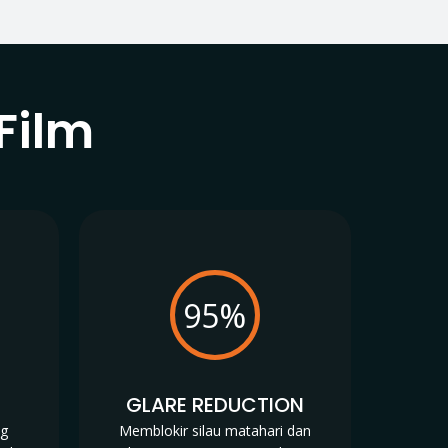
Film
95%
N
GLARE REDUCTION
ng
Memblokir silau matahari dan