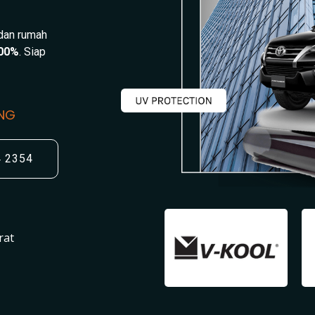
 dan rumah
00%
. Siap
UNG
4 2354
rat