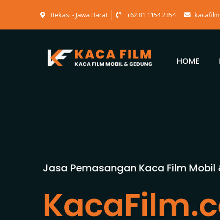
Bekasi - Jawa Barat
+62 81 1154 2354
kacafil
HOME
Jasa Pemasangan Kaca Film Mobil
KacaFilm.c