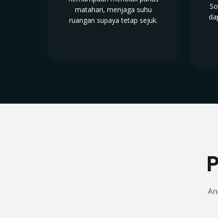
So
matahari, menjaga suhu
da
ruangan supaya tetap sejuk.
P
An