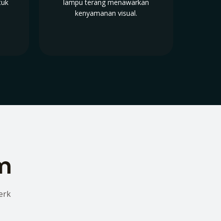
tuk
lampu terang menawarkan
kenyamanan visual.
lm
erk