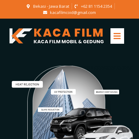
Bekasi - Jawa Barat
+62 81 1154 2354
kacafilmcoid@gmail.com