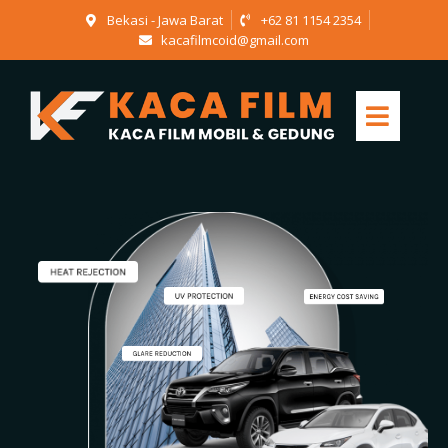
Bekasi - Jawa Barat
+62 81 1154 2354
kacafilmcoid@gmail.com