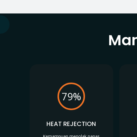
Man
79%
HEAT REJECTION
Kemampuan menolak panas