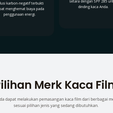
setara dengan SPF 285 un
lusi karbon-negatif terbukti
dinding kaca Anda.
pat menghemat biaya pada
penggunaan energi.
ilihan Merk Kaca Fi
da dapat melakukan pemasangan kaca film dari berbagai m
sesuai pilihan jenis yang sedang dibutuhkan.