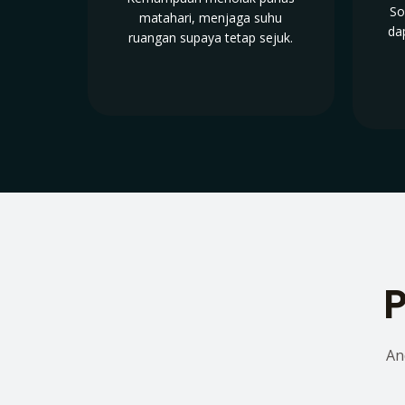
So
matahari, menjaga suhu
da
ruangan supaya tetap sejuk.
P
An