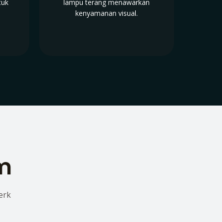
tuk
lampu terang menawarkan
kenyamanan visual.
lm
erk