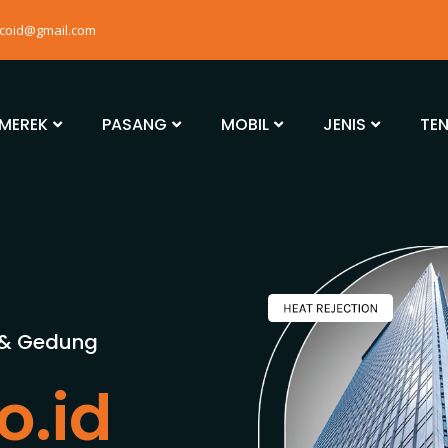
mcoid@gmail.com
MEREK
PASANG
MOBIL
JENIS
TE
 & Gedung
o.id