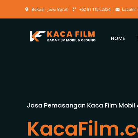
Bekasi - Jawa Barat
+62 81 1154 2354
kacafil
HOME
Jasa Pemasangan Kaca Film Mobil
KacaFilm.c