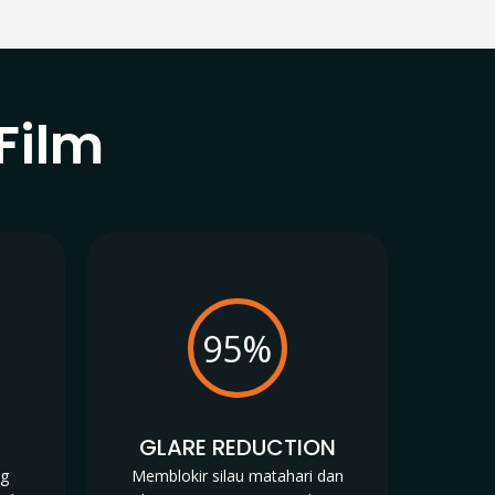
Film
95%
N
GLARE REDUCTION
ng
Memblokir silau matahari dan