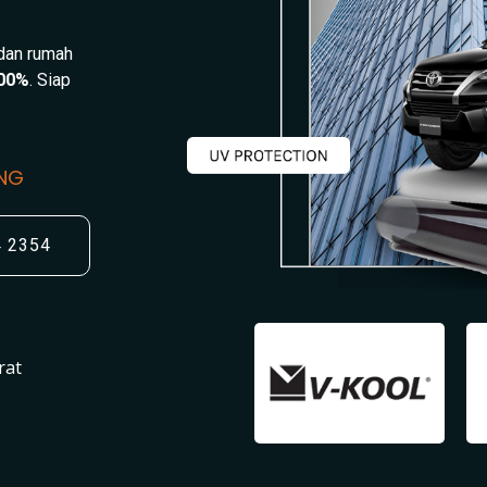
 dan rumah
00%
. Siap
UNG
4 2354
rat