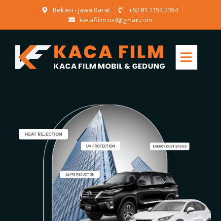
Bekasi - Jawa Barat
+62 81 1154 2354
kacafilmcoid@gmail.com