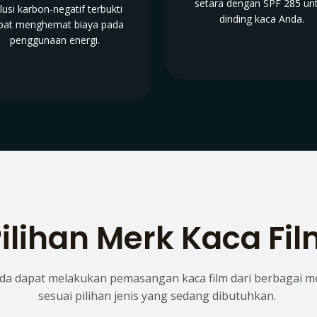
setara dengan SPF 285 un
lusi karbon-negatif terbukti
dinding kaca Anda.
pat menghemat biaya pada
penggunaan energi.
ilihan Merk Kaca Fi
da dapat melakukan pemasangan kaca film dari berbagai m
sesuai pilihan jenis yang sedang dibutuhkan.