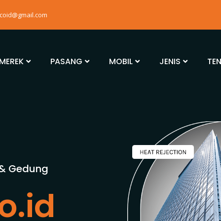
mcoid@gmail.com
MEREK
PASANG
MOBIL
JENIS
TE
 & Gedung
o.id