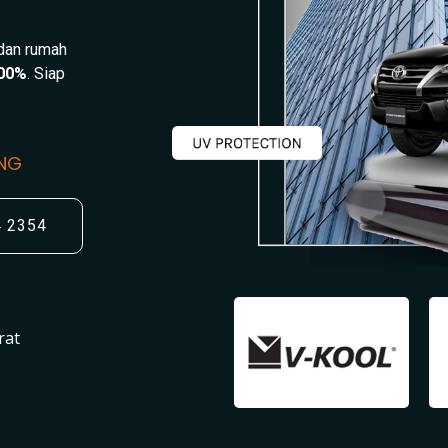
 dan rumah
00%
. Siap
UNG
4 2354
rat