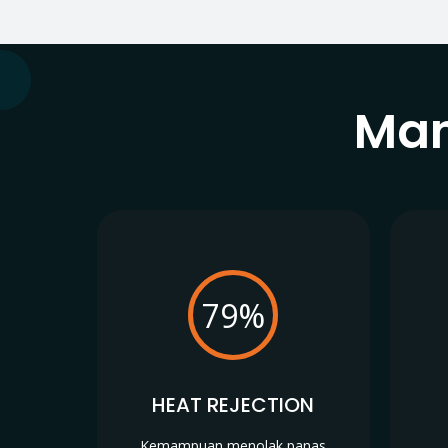
Man
79%
HEAT REJECTION
Kemampuan menolak panas