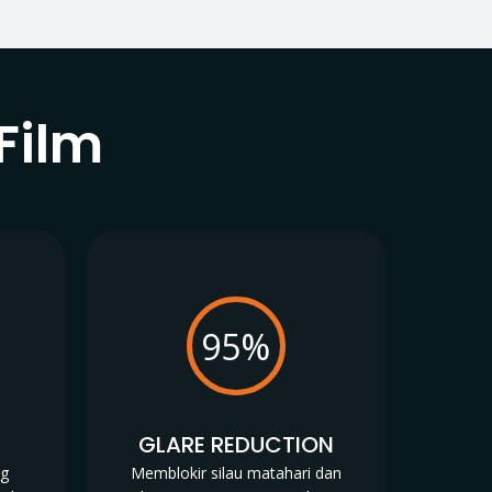
Film
95%
N
GLARE REDUCTION
ng
Memblokir silau matahari dan