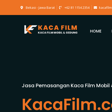
Bekasi - Jawa Barat
+62 81 1154 2354
kacafil
HOME
Jasa Pemasangan Kaca Film Mobil
KacaFilm.c