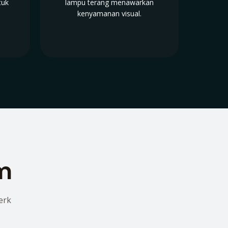
tuk
lampu terang menawarkan
kenyamanan visual.
lm
erk