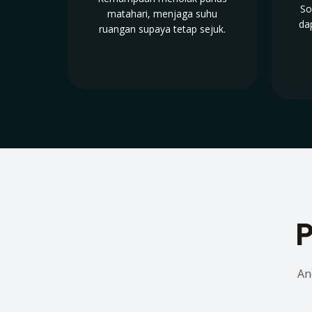
So
matahari, menjaga suhu
da
ruangan supaya tetap sejuk.
P
An