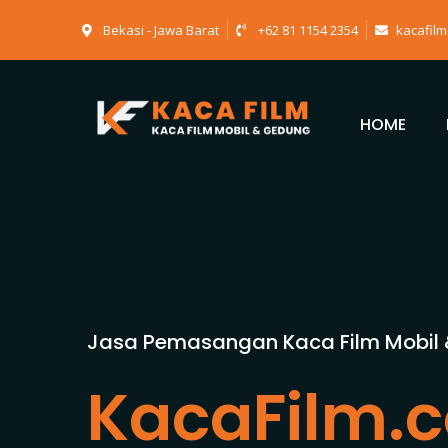
Bekasi - Jawa Barat
+62 81 1154 2354
kacafil
HOME
Jasa Pemasangan Kaca Film Mobil
KacaFilm.c