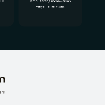
tuk
lampu terang menawarkan
kenyamanan visual.
lm
erk