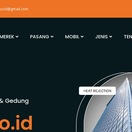
mcoid@gmail.com
MEREK
PASANG
MOBIL
JENIS
TE
 & Gedung
o.id