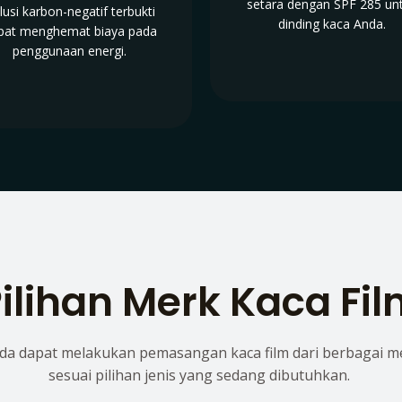
setara dengan SPF 285 un
lusi karbon-negatif terbukti
dinding kaca Anda.
pat menghemat biaya pada
penggunaan energi.
ilihan Merk Kaca Fi
da dapat melakukan pemasangan kaca film dari berbagai m
sesuai pilihan jenis yang sedang dibutuhkan.