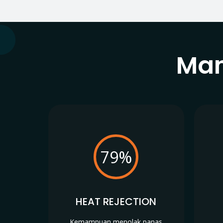
Man
79%
HEAT REJECTION
Kemampuan menolak panas