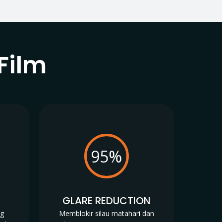
Film
95%
N
GLARE REDUCTION
ng
Memblokir silau matahari dan