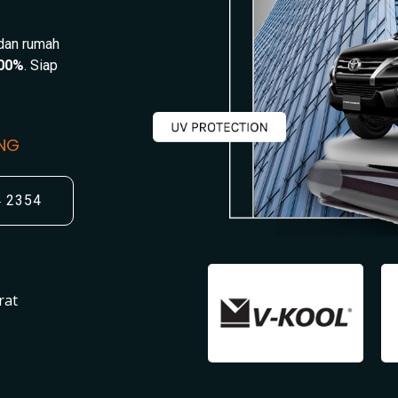
 dan rumah
00%
. Siap
UNG
4 2354
rat