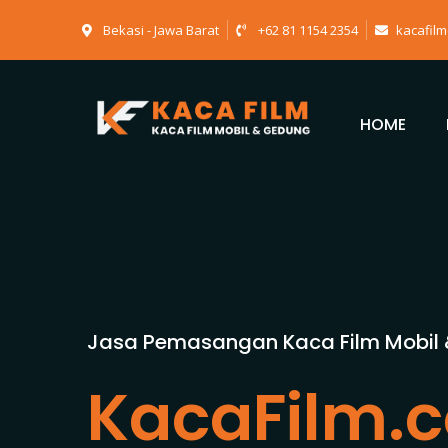
Bekasi - Jawa Barat
+62 81 1154 2354
kacafil
HOME
Jasa Pemasangan Kaca Film Mobil
KacaFilm.c