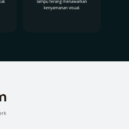
tuk
lampu terang menawarkan
kenyamanan visual.
lm
erk