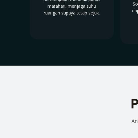
So
matahari, menjaga suhu
da
ruangan supaya tetap sejuk.
P
An