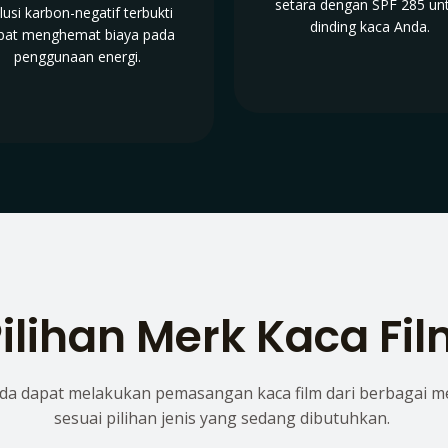
setara dengan SPF 285 un
lusi karbon-negatif terbukti
dinding kaca Anda.
pat menghemat biaya pada
penggunaan energi.
ilihan Merk Kaca Fi
da dapat melakukan pemasangan kaca film dari berbagai m
sesuai pilihan jenis yang sedang dibutuhkan.