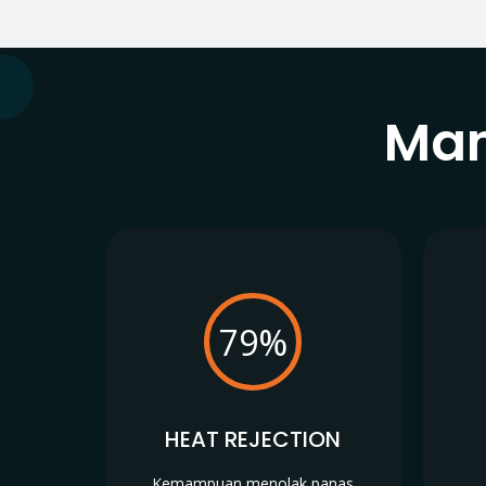
Man
79%
HEAT REJECTION
Kemampuan menolak panas