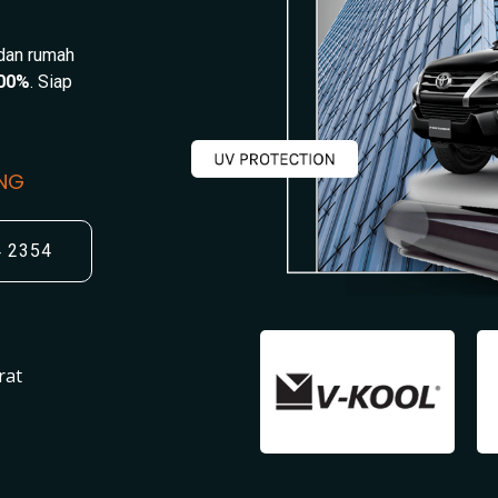
 dan rumah
00%
. Siap
UNG
4 2354
rat