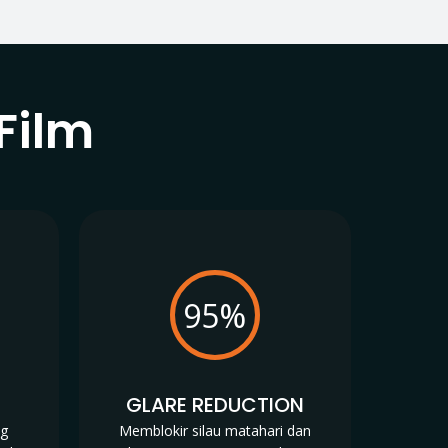
Film
95%
N
GLARE REDUCTION
ng
Memblokir silau matahari dan