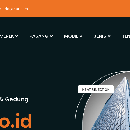
mcoid@gmail.com
MEREK
PASANG
MOBIL
JENIS
TE
 & Gedung
o.id