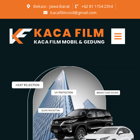
Bekasi - Jawa Barat
+62 81 1154 2354
kacafilmcoid@gmail.com