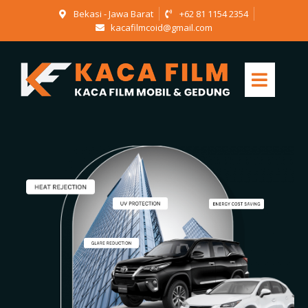
Bekasi - Jawa Barat
+62 81 1154 2354
kacafilmcoid@gmail.com