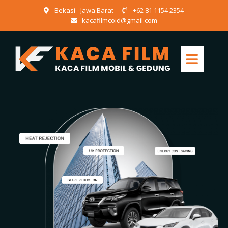
Bekasi - Jawa Barat
+62 81 1154 2354
kacafilmcoid@gmail.com