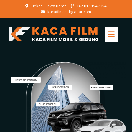
Bekasi - Jawa Barat
+62 81 1154 2354
kacafilmcoid@gmail.com