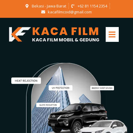
Bekasi - Jawa Barat
+62 81 1154 2354
kacafilmcoid@gmail.com