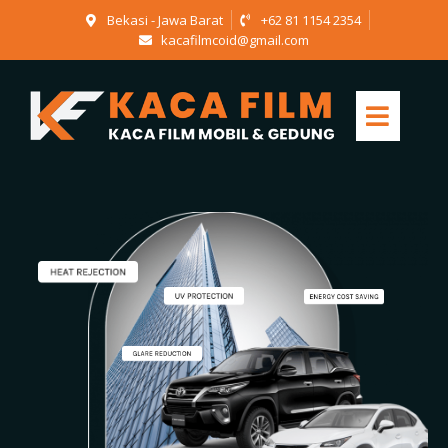
Bekasi - Jawa Barat
+62 81 1154 2354
kacafilmcoid@gmail.com