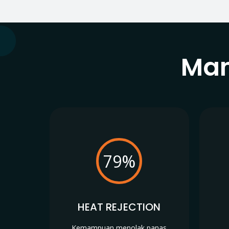
Man
79%
HEAT REJECTION
Kemampuan menolak panas