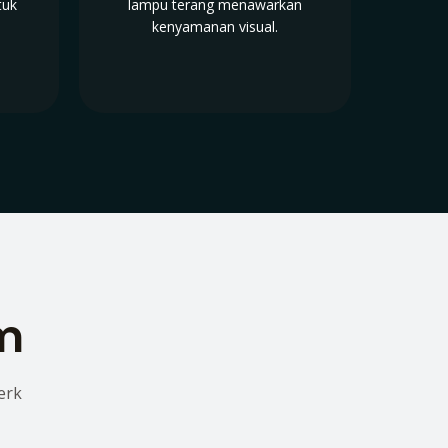
tuk
lampu terang menawarkan
kenyamanan visual.
lm
erk