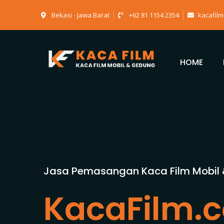
Bekasi - Jawa Barat
+62 81 1154 2354
kacafil
HOME
Jasa Pemasangan Kaca Film Mobil
KacaFilm.c