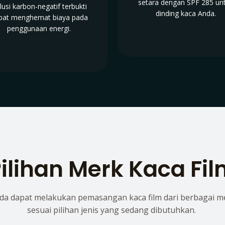
setara dengan SPF 285 un
lusi karbon-negatif terbukti
dinding kaca Anda.
pat menghemat biaya pada
penggunaan energi.
ilihan Merk Kaca Fi
da dapat melakukan pemasangan kaca film dari berbagai m
sesuai pilihan jenis yang sedang dibutuhkan.