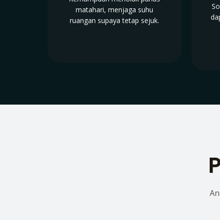
So
matahari, menjaga suhu
da
ruangan supaya tetap sejuk.
P
An