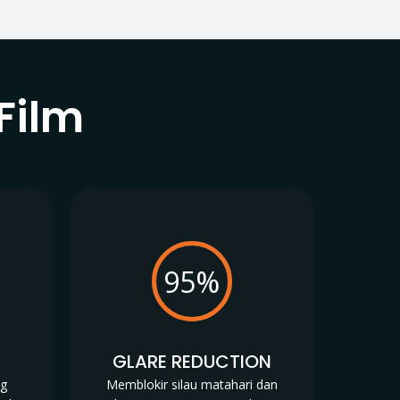
Film
95%
N
GLARE REDUCTION
ng
Memblokir silau matahari dan