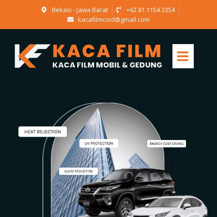
Bekasi - Jawa Barat
+62 81 1154 2354
kacafilmcoid@gmail.com