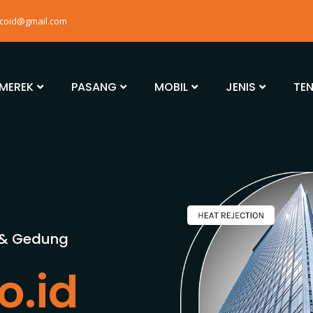
mcoid@gmail.com
MEREK
PASANG
MOBIL
JENIS
TE
 & Gedung
o.id