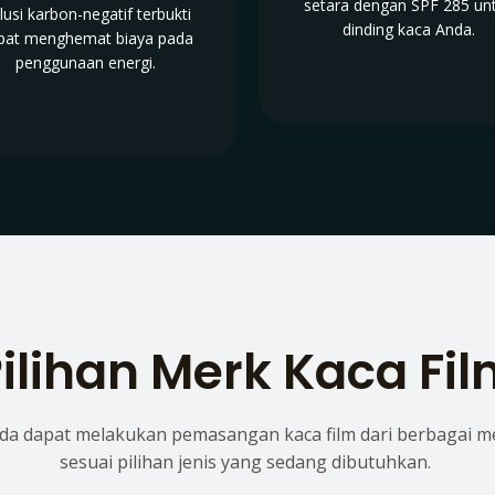
setara dengan SPF 285 un
lusi karbon-negatif terbukti
dinding kaca Anda.
pat menghemat biaya pada
penggunaan energi.
ilihan Merk Kaca Fi
da dapat melakukan pemasangan kaca film dari berbagai m
sesuai pilihan jenis yang sedang dibutuhkan.