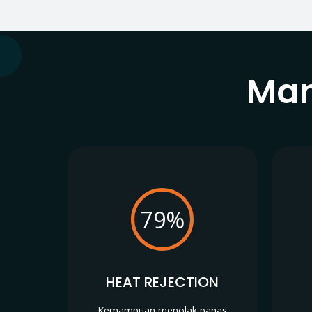
Man
79%
HEAT REJECTION
Kemampuan menolak panas