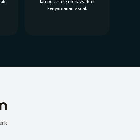
tuk
lampu terang menawarkan
kenyamanan visual.
lm
erk