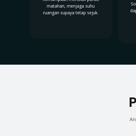
So
matahari, menjaga suhu
da
ruangan supaya tetap sejuk.
P
An