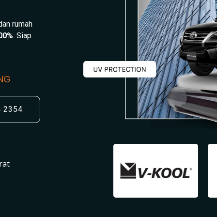
 dan rumah
00%
. Siap
UNG
4 2354
rat