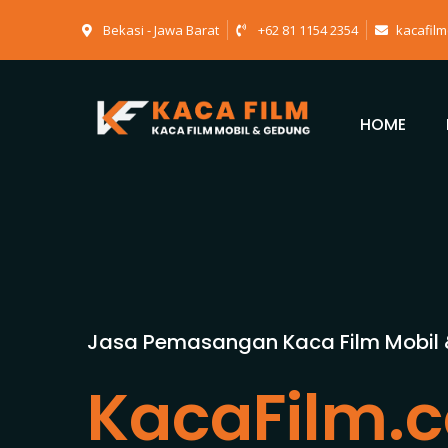
Bekasi - Jawa Barat
+62 81 1154 2354
kacafil
HOME
Jasa Pemasangan Kaca Film Mobil
KacaFilm.c