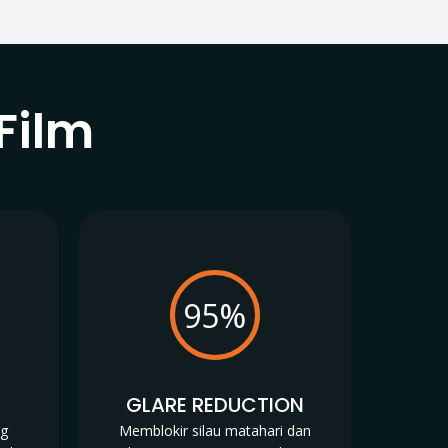
Film
95%
N
GLARE REDUCTION
ng
Memblokir silau matahari dan