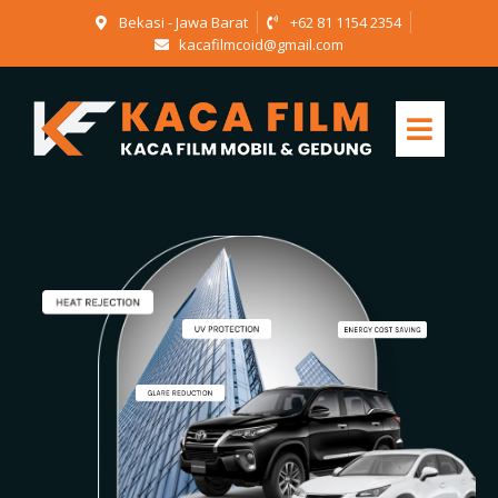
Bekasi - Jawa Barat
+62 81 1154 2354
kacafilmcoid@gmail.com