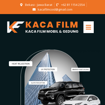
Bekasi - Jawa Barat
+62 81 1154 2354
kacafilmcoid@gmail.com