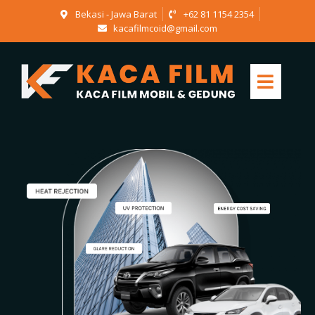
Bekasi - Jawa Barat
+62 81 1154 2354
kacafilmcoid@gmail.com