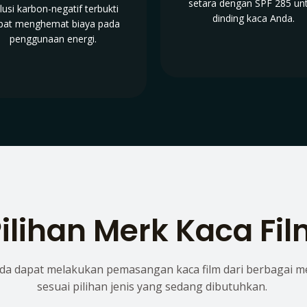
setara dengan SPF 285 un
lusi karbon-negatif terbukti
dinding kaca Anda.
pat menghemat biaya pada
penggunaan energi.
ilihan Merk Kaca Fi
da dapat melakukan pemasangan kaca film dari berbagai m
sesuai pilihan jenis yang sedang dibutuhkan.