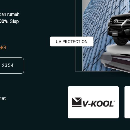
 dan rumah
00%
. Siap
UNG
4 2354
rat