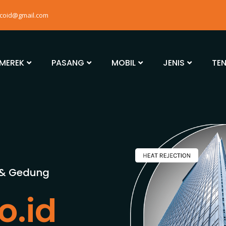
mcoid@gmail.com
MEREK
PASANG
MOBIL
JENIS
TE
 & Gedung
o.id