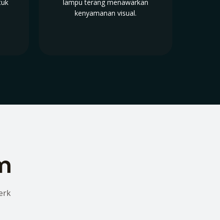
tuk
lampu terang menawarkan
kenyamanan visual.
lm
erk