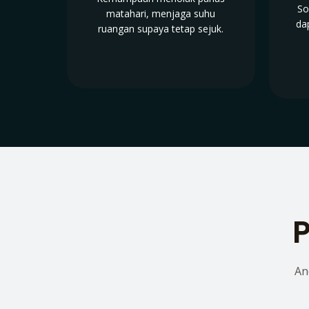
So
matahari, menjaga suhu
da
ruangan supaya tetap sejuk.
P
An