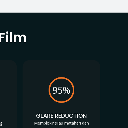
Film
95%
N
GLARE REDUCTION
ng
Memblokir silau matahari dan