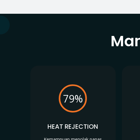
Man
79%
HEAT REJECTION
Kemampuan menolak panas