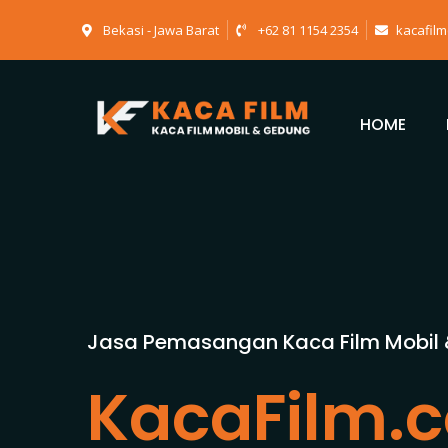
Bekasi - Jawa Barat
+62 81 1154 2354
kacafil
HOME
Jasa Pemasangan Kaca Film Mobil
KacaFilm.c