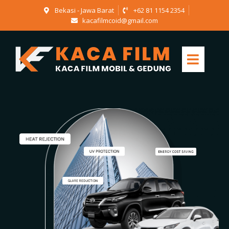
Bekasi - Jawa Barat
+62 81 1154 2354
kacafilmcoid@gmail.com