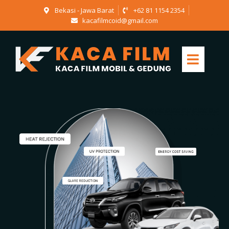
Bekasi - Jawa Barat
+62 81 1154 2354
kacafilmcoid@gmail.com