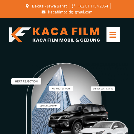
Bekasi - Jawa Barat
+62 81 1154 2354
kacafilmcoid@gmail.com